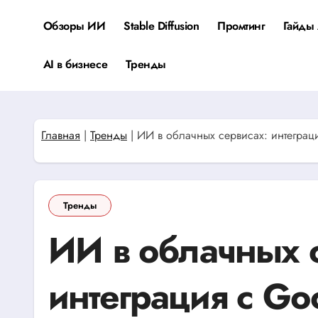
Перейти
к
Обзоры ИИ
Stable Diffusion
Промтинг
Гайды 
содержанию
AI в бизнесе
Тренды
Главная
|
Тренды
|
ИИ в облачных сервисах: интеграция
Тренды
ИИ в облачных 
интеграция с Go