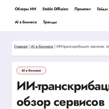
Перейти
к
Обзоры ИИ
Stable Diffusion
Промтинг
Гайды 
содержанию
AI в бизнесе
Тренды
Главная
|
AI в бизнесе
|
ИИ-транскрибация звонков: о
AI в бизнесе
ИИ-транскрибац
обзор сервисов