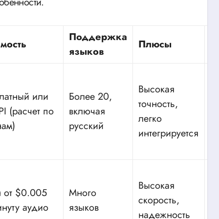
обенности.
Поддержка
мость
Плюсы
М
языков
Высокая
латный или
Более 20,
Т
точность,
PI (расчет по
включая
р
легко
нам)
русский
A
интегрируется
Высокая
 от $0.005
Много
М
скорость,
инуту аудио
языков
к
надежность