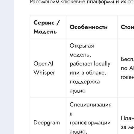
Рассмотрим ключевые платформы и их ос
Сервис /
Особенности
Стои
Модель
Открытая
модель,
Бесп
OpenAI
работает locally
по A
Whisper
или в облаке,
токе
поддержка
аудио
Специализация
в
План
Deepgram
трансформации
за м
аудио,