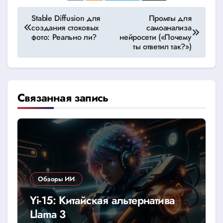
Навигация
Stable Diffusion для
Промты для
создания стоковых
самоанализа
по
фото: Реально ли?
нейросети («Почему
ты ответил так?»)
записям
Связанная запись
Обзоры ИИ
Yi-15: Китайская альтернатива
Llama 3