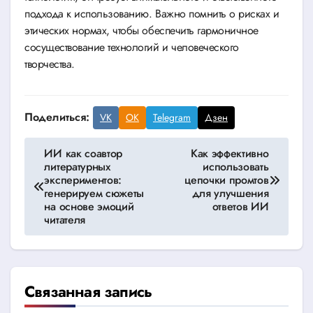
подхода к использованию. Важно помнить о рисках и
этических нормах, чтобы обеспечить гармоничное
сосуществование технологий и человеческого
творчества.
Поделиться:
VK
OK
Telegram
Дзен
Навигация
ИИ как соавтор
Как эффективно
литературных
использовать
по
экспериментов:
цепочки промтов
генерируем сюжеты
для улучшения
записям
на основе эмоций
ответов ИИ
читателя
Связанная запись