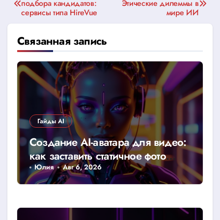
подбора кандидатов:
Этические дилеммы в
по
сервисы типа HireVue
мире ИИ
записям
Связанная запись
Гайды AI
Создание AI-аватара для видео:
как заставить статичное фото
говорить
Юлия
Авг 6, 2026