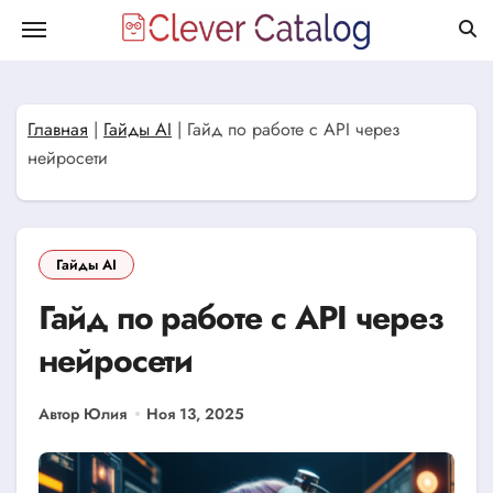
Перейти
к
содержанию
Главная
|
Гайды AI
|
Гайд по работе с API через
нейросети
Гайды AI
Гайд по работе с API через
нейросети
Автор Юлия
Ноя 13, 2025