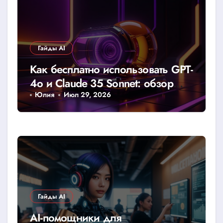
Гайды AI
Как бесплатно использовать GPT-
4o и Claude 35 Sonnet: обзор
доступных лимитов и хаков
Юлия
Июл 29, 2026
Гайды AI
AI-помощники для