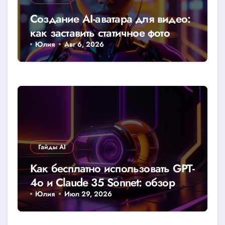
Создание AI-аватара для видео:
как заставить статичное фото
говорить
Юлия
Авг 6, 2026
Гайды AI
Как бесплатно использовать GPT-
4o и Claude 35 Sonnet: обзор
доступных лимитов и хаков
Юлия
Июл 29, 2026