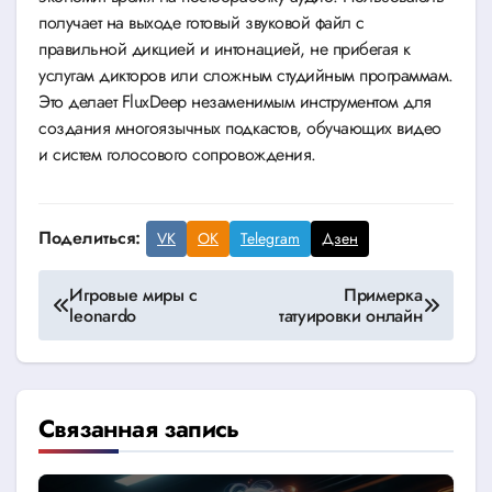
получает на выходе готовый звуковой файл с
правильной дикцией и интонацией, не прибегая к
услугам дикторов или сложным студийным программам.
Это делает FluxDeep незаменимым инструментом для
создания многоязычных подкастов, обучающих видео
и систем голосового сопровождения.
Поделиться:
VK
OK
Telegram
Дзен
Навигация
Игровые миры с
Примерка
leonardo
татуировки онлайн
по
записям
Связанная запись