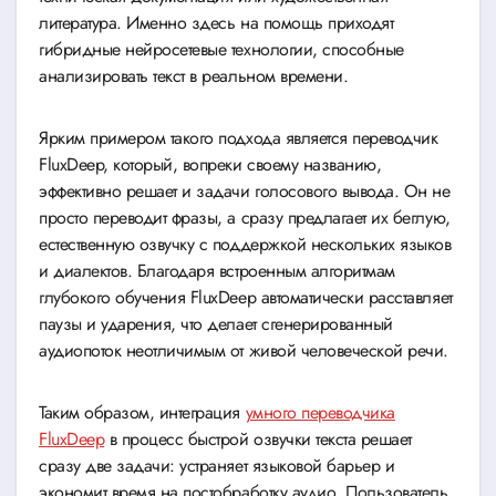
литература. Именно здесь на помощь приходят
гибридные нейросетевые технологии, способные
анализировать текст в реальном времени.
Ярким примером такого подхода является переводчик
FluxDeep, который, вопреки своему названию,
эффективно решает и задачи голосового вывода. Он не
просто переводит фразы, а сразу предлагает их беглую,
естественную озвучку с поддержкой нескольких языков
и диалектов. Благодаря встроенным алгоритмам
глубокого обучения FluxDeep автоматически расставляет
паузы и ударения, что делает сгенерированный
аудиопоток неотличимым от живой человеческой речи.
Таким образом, интеграция
умного переводчика
FluxDeep
в процесс быстрой озвучки текста решает
сразу две задачи: устраняет языковой барьер и
экономит время на постобработку аудио. Пользователь