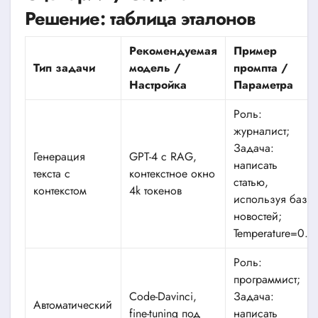
Решение: таблица эталонов
Рекомендуемая
Пример
Тип задачи
модель /
промпта /
Настройка
Параметра
Роль:
журналист;
Задача:
Генерация
GPT-4 с RAG,
написать
текста с
контекстное окно
статью,
контекстом
4k токенов
используя базу
новостей;
Temperature=0.3
Роль:
программист;
Code-Davinci,
Задача:
Автоматический
fine-tuning под
написать