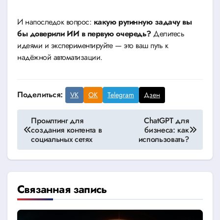
И напоследок вопрос:
какую рутинную задачу вы
бы доверили ИИ в первую очередь?
Делитесь
идеями и экспериментируйте — это ваш путь к
надёжной автоматизации.
Поделиться:
VK
OK
Telegram
Дзен
Навигация
Промптинг для
ChatGPT для
создания контента в
бизнеса: как
по
социальных сетях
использовать?
записям
Связанная запись