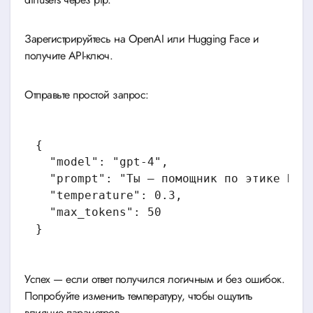
Зарегистрируйтесь на OpenAI или Hugging Face и
получите API-ключ.
Отправьте простой запрос:
{

  "model": "gpt-4",

  "prompt": "Ты — помощник по этике ИИ. 
  "temperature": 0.3,

  "max_tokens": 50

Успех — если ответ получился логичным и без ошибок.
Попробуйте изменить температуру, чтобы ощутить
влияние параметров.