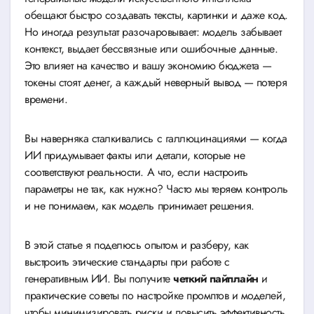
обещают быстро создавать тексты, картинки и даже код.
Но иногда результат разочаровывает: модель забывает
контекст, выдает бессвязные или ошибочные данные.
Это влияет на качество и вашу экономию бюджета —
токены стоят денег, а каждый неверный вывод — потеря
времени.
Вы наверняка сталкивались с галлюцинациями — когда
ИИ придумывает факты или детали, которые не
соответствуют реальности. А что, если настроить
параметры не так, как нужно? Часто мы теряем контроль
и не понимаем, как модель принимает решения.
В этой статье я поделюсь опытом и разберу, как
выстроить этические стандарты при работе с
генеративным ИИ. Вы получите
четкий пайплайн
и
практические советы по настройке промптов и моделей,
чтобы минимизировать риски и повысить эффективность.