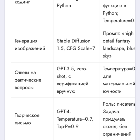
кодинг
Python
функцию в
Python;
Temperature=0.2
Промпт: «high
Генерация
Stable Diffusion
detail fantasy
изображений
1.5, CFG Scale=7
landscape, blue
sky»
GPT-3.5, zero-
Температура=0
Ответы на
shot, с
для
фактические
верификацией
максимальной
вопросы
вручную
точности
Роль: писатель;
GPT-4,
Задача:
Творческое
Temperatura=0.7,
придумать
письмо
Top-P=0.9
сюжет; без
ограничений