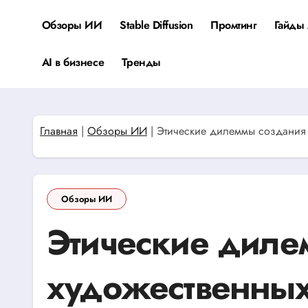
Перейти
к
Обзоры ИИ
Stable Diffusion
Промтинг
Гайды 
содержанию
AI в бизнесе
Тренды
Главная
|
Обзоры ИИ
|
Этические дилеммы создания х
Обзоры ИИ
Этические диле
художественных