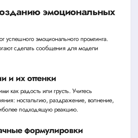
 созданию эмоциональных
г успешного эмоционального промтинга.
огают сделать сообщения для модели
и и их оттенки
ми как радость или грусть. Учитесь
ояния: ностальгию, раздражение, волнение,
аиболее подходящую реакцию.
начные формулировки