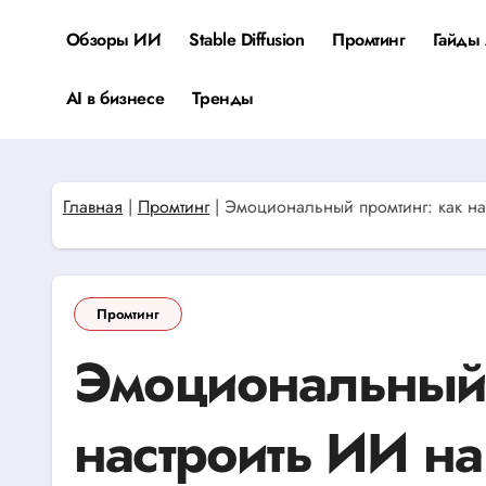
Перейти
к
Обзоры ИИ
Stable Diffusion
Промтинг
Гайды 
содержанию
AI в бизнесе
Тренды
Главная
|
Промтинг
|
Эмоциональный промтинг: как нас
Промтинг
Эмоциональный 
настроить ИИ на