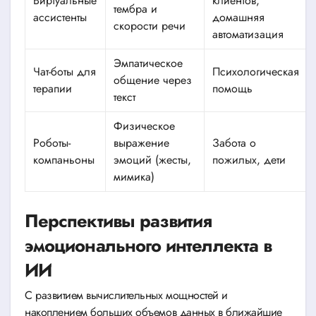
Виртуальные
клиентов,
тембра и
ассистенты
домашняя
скорости речи
автоматизация
Эмпатическое
Чат-боты для
Психологическая
общение через
терапии
помощь
текст
Физическое
Роботы-
выражение
Забота о
компаньоны
эмоций (жесты,
пожилых, дети
мимика)
Перспективы развития
эмоционального интеллекта в
ИИ
С развитием вычислительных мощностей и
накоплением больших объемов данных в ближайшие