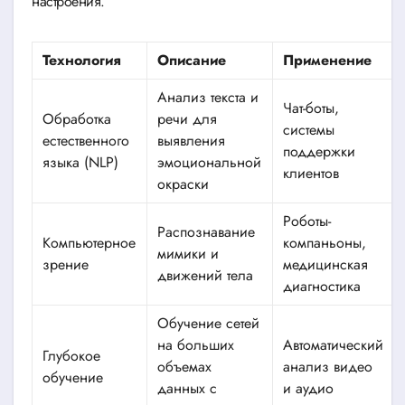
настроения.
Технология
Описание
Применение
Анализ текста и
Чат-боты,
Обработка
речи для
системы
естественного
выявления
поддержки
языка (NLP)
эмоциональной
клиентов
окраски
Роботы-
Распознавание
Компьютерное
компаньоны,
мимики и
зрение
медицинская
движений тела
диагностика
Обучение сетей
на больших
Автоматический
Глубокое
объемах
анализ видео
обучение
данных с
и аудио