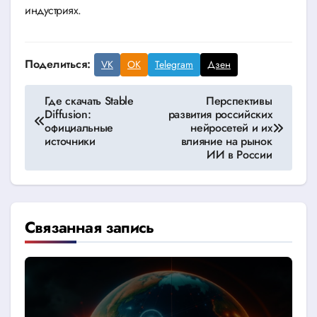
индустриях.
Поделиться:
VK
OK
Telegram
Дзен
Навигация
Где скачать Stable
Перспективы
Diffusion:
развития российских
по
официальные
нейросетей и их
источники
влияние на рынок
записям
ИИ в России
Связанная запись