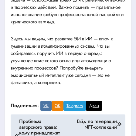
и творческих действий. Важно помнить — правильное
использование требует профессиональной настройки и
критического взгляда.
Здесь мы видим, что развитие ЭИ в ИИ — ключ к
гуманизации автоматизированных систем. Что вы
собираетесь поручить ИИ в первую очередь:
улучшение клиентского опыта или автоматизацию
внутренних процессов? Попробуйте внедрить
эмоциональный интеллект уже сегодня — это не
фантастика, а конкретика.
Поделиться:
VK
OK
Telegram
Дзен
Навигация
Проблема
Гайд по генерации
авторского права:
NFT-коллекций
по
кому принадлежат