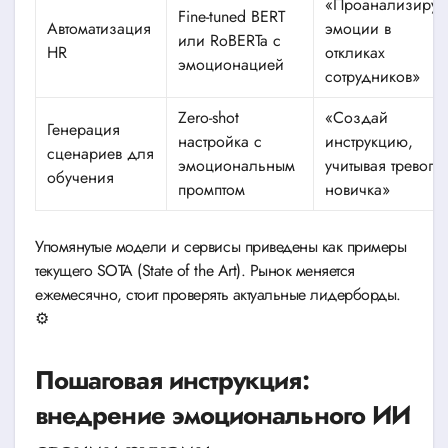
«Проанализируй
Fine-tuned BERT
Автоматизация
эмоции в
или RoBERTa с
HR
откликах
эмоционацией
сотрудников»
Zero-shot
«Создай
Генерация
настройка с
инструкцию,
сценариев для
эмоциональным
учитывая тревогу
обучения
промптом
новичка»
Упомянутые модели и сервисы приведены как примеры
текущего SOTA (State of the Art). Рынок меняется
ежемесячно, стоит проверять актуальные лидерборды.
⚙️
Пошаговая инструкция:
внедрение эмоционального ИИ