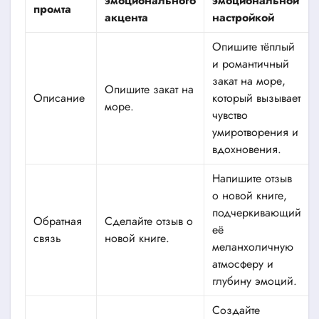
эмоционального
эмоциональной
промта
акцента
настройкой
Опишите тёплый
и романтичный
закат на море,
Опишите закат на
Описание
который вызывает
море.
чувство
умиротворения и
вдохновения.
Напишите отзыв
о новой книге,
подчеркивающий
Обратная
Сделайте отзыв о
её
связь
новой книге.
меланхоличную
атмосферу и
глубину эмоций.
Создайте