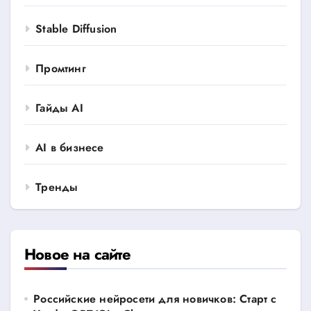
Stable Diffusion
Промтинг
Гайды AI
AI в бизнесе
Тренды
Новое на сайте
Российские нейросети для новичков: Старт с