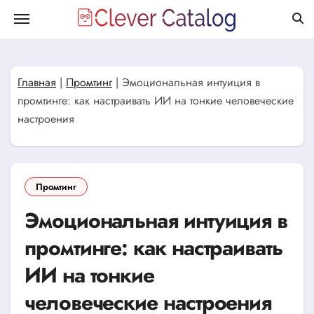
Перейти
к
содержанию
Главная
|
Промтинг
|
Эмоциональная интуиция в
промтинге: как настраивать ИИ на тонкие человеческие
настроения
Промтинг
Эмоциональная интуиция в
промтинге: как настраивать
ИИ на тонкие
человеческие настроения