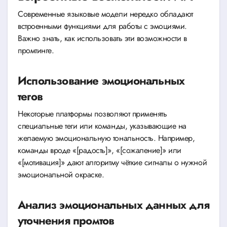
Современные языковые модели нередко обладают
встроенными функциями для работы с эмоциями.
Важно знать, как использовать эти возможности в
промтинге.
Использование эмоциональных
тегов
Некоторые платформы позволяют применять
специальные теги или команды, указывающие на
желаемую эмоциональную тональность. Например,
команды вроде «[радость]», «[сожаление]» или
«[мотивация]» дают алгоритму чёткие сигналы о нужной
эмоциональной окраске.
Анализ эмоциональных данных для
уточнения промтов