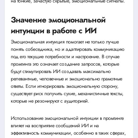
на тонкие, зачастую скрытые, эмоциональные сигналы.
Значение эмоциональной
интуиции в работе с ИИ
Эмоциональная интуиция помогает не только лучше
понять собеседника, но и адаптировать коммуникацию
под его текущие потребности и настроение. В случае
промтинга это означает создание запросов, которые
будут стимулировать ИИ создавать максимально
релевантные, человечные и эмоционально грамотные
ответы. Если игнорировать эмоциональную сторону,
существует риск получить сухие, механистичные тексты,
которые не резонируют с аудиторией.
Использование эмоциональной интуиции в промтинге
влияет на восприятие сообщений ИИ и на
эффективность коммуникации, особенно в таких сферах,