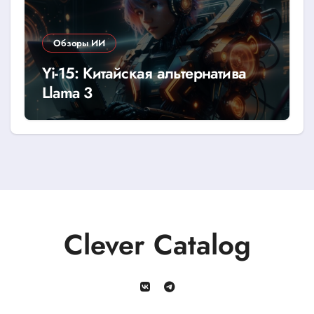
Обзоры ИИ
Yi-15: Китайская альтернатива
Llama 3
Clever Catalog