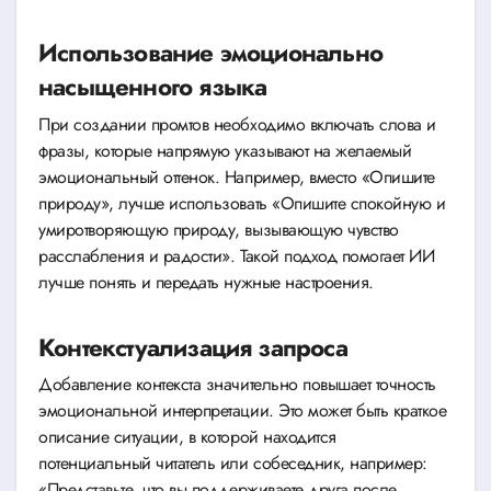
Использование эмоционально
насыщенного языка
При создании промтов необходимо включать слова и
фразы, которые напрямую указывают на желаемый
эмоциональный оттенок. Например, вместо «Опишите
природу», лучше использовать «Опишите спокойную и
умиротворяющую природу, вызывающую чувство
расслабления и радости». Такой подход помогает ИИ
лучше понять и передать нужные настроения.
Контекстуализация запроса
Добавление контекста значительно повышает точность
эмоциональной интерпретации. Это может быть краткое
описание ситуации, в которой находится
потенциальный читатель или собеседник, например:
«Представьте, что вы поддерживаете друга после