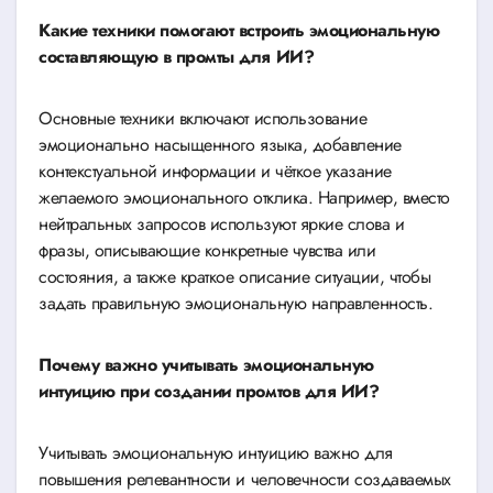
Какие техники помогают встроить эмоциональную
составляющую в промты для ИИ?
Основные техники включают использование
эмоционально насыщенного языка, добавление
контекстуальной информации и чёткое указание
желаемого эмоционального отклика. Например, вместо
нейтральных запросов используют яркие слова и
фразы, описывающие конкретные чувства или
состояния, а также краткое описание ситуации, чтобы
задать правильную эмоциональную направленность.
Почему важно учитывать эмоциональную
интуицию при создании промтов для ИИ?
Учитывать эмоциональную интуицию важно для
повышения релевантности и человечности создаваемых