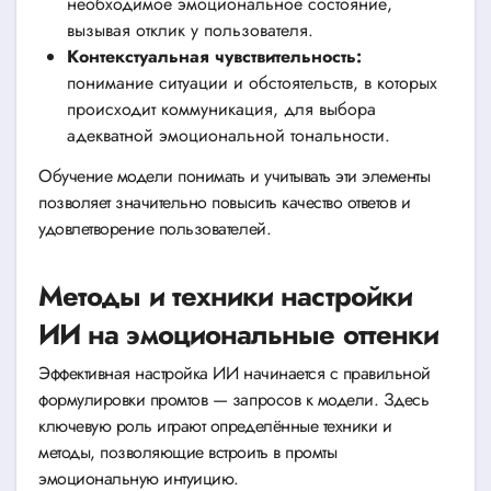
необходимое эмоциональное состояние,
вызывая отклик у пользователя.
Контекстуальная чувствительность:
понимание ситуации и обстоятельств, в которых
происходит коммуникация, для выбора
адекватной эмоциональной тональности.
Обучение модели понимать и учитывать эти элементы
позволяет значительно повысить качество ответов и
удовлетворение пользователей.
Методы и техники настройки
ИИ на эмоциональные оттенки
Эффективная настройка ИИ начинается с правильной
формулировки промтов — запросов к модели. Здесь
ключевую роль играют определённые техники и
методы, позволяющие встроить в промты
эмоциональную интуицию.