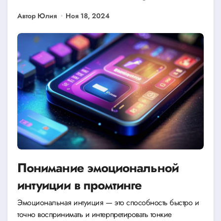
Автор Юлия
Ноя 18, 2024
Понимание эмоциональной
интуиции в промтинге
Эмоциональная интуиция — это способность быстро и
точно воспринимать и интерпретировать тонкие