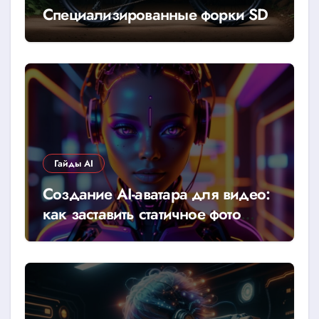
Специализированные форки SD
Гайды AI
Создание AI-аватара для видео:
как заставить статичное фото
говорить