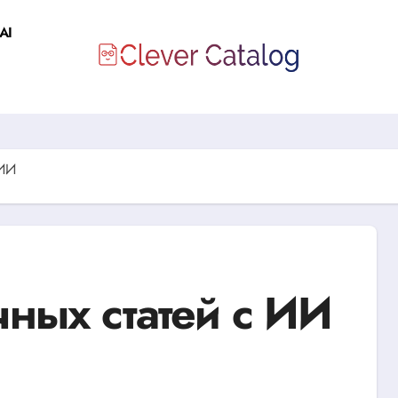
AI
 ИИ
учных статей с ИИ