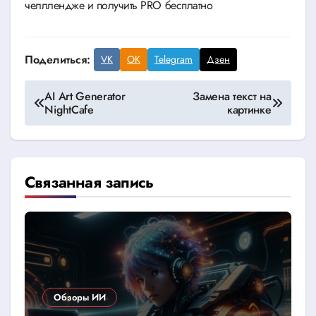
челллендже и получить PRO бесплатно
Поделиться:
VK
OK
Telegram
Дзен
Навигация
AI Art Generator
Замена текст на
NightCafe
картинке
по
записям
Связанная запись
Обзоры ИИ