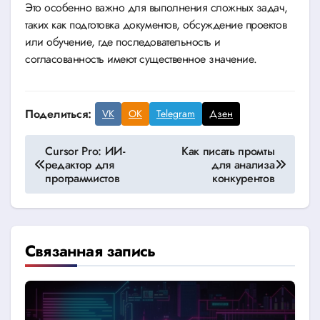
Это особенно важно для выполнения сложных задач,
таких как подготовка документов, обсуждение проектов
или обучение, где последовательность и
согласованность имеют существенное значение.
Поделиться:
VK
OK
Telegram
Дзен
Навигация
Cursor Pro: ИИ-
Как писать промты
редактор для
для анализа
по
программистов
конкурентов
записям
Связанная запись