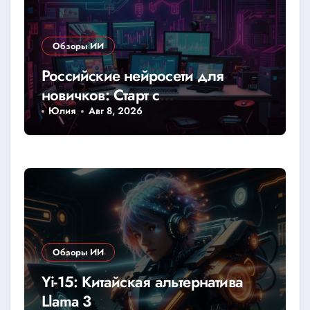
Обзоры ИИ
Российские нейросети для
новичков: Старт с
YandexGPT/GigaChat
Юлия
Авг 8, 2026
Обзоры ИИ
Yi-15: Китайская альтернатива
Llama 3