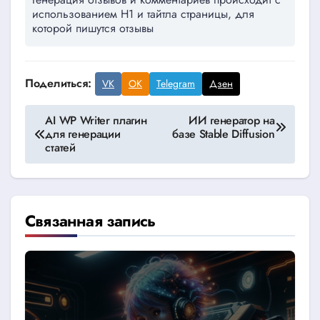
использованием Н1 и тайтла страницы, для
которой пишутся отзывы
Поделиться:
VK
OK
Telegram
Дзен
Навигация
AI WP Writer плагин
ИИ генератор на
для генерации
базе Stable Diffusion
по
статей
записям
Связанная запись